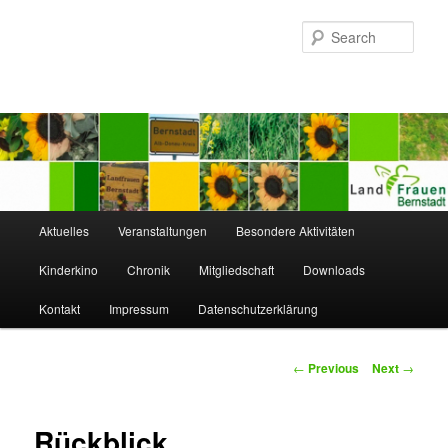
Sear
Main
Aktuelles
Veranstaltungen
Besondere Aktivitäten
Skip
menu
Kinderkino
Chronik
Mitgliedschaft
Downloads
to
Kontakt
Impressum
Datenschutzerklärung
primary
content
Post
←
Previous
Next
→
navigation
Rückblick